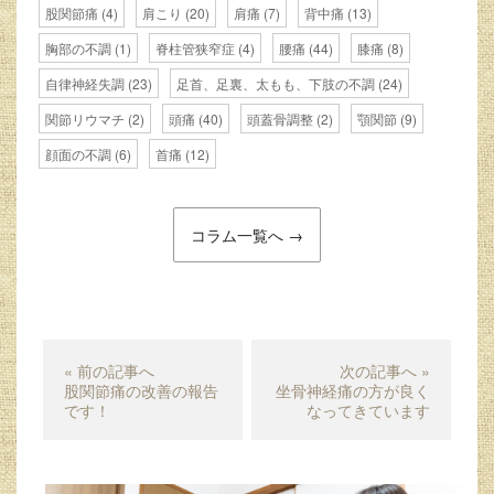
股関節痛
(4)
肩こり
(20)
肩痛
(7)
背中痛
(13)
胸部の不調
(1)
脊柱管狭窄症
(4)
腰痛
(44)
膝痛
(8)
自律神経失調
(23)
足首、足裏、太もも、下肢の不調
(24)
関節リウマチ
(2)
頭痛
(40)
頭蓋骨調整
(2)
顎関節
(9)
顔面の不調
(6)
首痛
(12)
コラム一覧へ →
« 前の記事へ
次の記事へ »
股関節痛の改善の報告
坐骨神経痛の方が良く
です！
なってきています