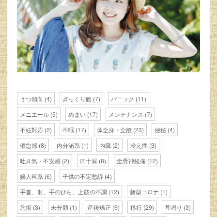
うつ傾向
(4)
ぎっくり腰
(7)
パニック
(11)
メニエール
(5)
めまい
(17)
メンテナンス
(7)
不妊対応
(2)
不眠
(17)
体全身・全般
(23)
便秘
(4)
倦怠感
(8)
内分泌系
(1)
内臓
(2)
冷え性
(3)
吐き気・不安感
(2)
四十肩
(8)
坐骨神経痛
(12)
婦人科系
(6)
子供の不定愁訴
(4)
手首、肘、手のひら、上肢の不調
(12)
新型コロナ
(1)
施術
(3)
未分類
(1)
産後矯正
(6)
移行
(29)
耳鳴り
(3)