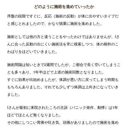
どのように施術を進めていったか
序盤の段階ですぐに、反応（施術の反動）が体に出やすいタイプだ
と感じとれましたので、かなり慎重に施術を進めました。
施術としては他の方と違うことをやったわけではありませんが、Iさ
んに合った反動の出にくい施術法を常に模索しつつ、体の根幹のこ
わばりをほどいていきました。
施術間隔は短いときで2週間でしたが、ご都合で長く空いてしまうこ
とも多々あり、1年半ほどで上述の施術回数となりました。
すぐに効果が出始めましたが、体調が悪い方に戻ってしまう時期も
もちろんありました。それでも少しずつ体調は上向きになっていき
ました。
Iさんが最初に来院されたころの主訴（パニック発作、動悸）は1年
ほどでほとんど無くなりました。
その他にしつこい胃痛や吐き気、頭痛がありましたので施術を進め