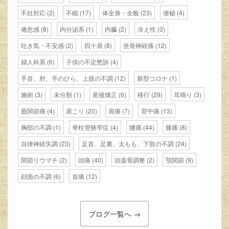
不妊対応
(2)
不眠
(17)
体全身・全般
(23)
便秘
(4)
倦怠感
(8)
内分泌系
(1)
内臓
(2)
冷え性
(3)
吐き気・不安感
(2)
四十肩
(8)
坐骨神経痛
(12)
婦人科系
(6)
子供の不定愁訴
(4)
手首、肘、手のひら、上肢の不調
(12)
新型コロナ
(1)
施術
(3)
未分類
(1)
産後矯正
(6)
移行
(29)
耳鳴り
(3)
股関節痛
(4)
肩こり
(20)
肩痛
(7)
背中痛
(13)
胸部の不調
(1)
脊柱管狭窄症
(4)
腰痛
(44)
膝痛
(8)
自律神経失調
(23)
足首、足裏、太もも、下肢の不調
(24)
関節リウマチ
(2)
頭痛
(40)
頭蓋骨調整
(2)
顎関節
(9)
顔面の不調
(6)
首痛
(12)
ブログ一覧へ →