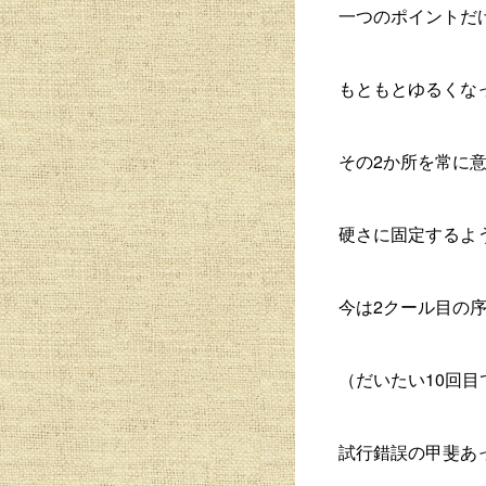
一つのポイントだ
もともとゆるくな
その2か所を常に
硬さに固定するよ
今は2クール目の
（だいたい10回目
試行錯誤の甲斐あ