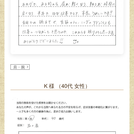
肩・腕
K 様
（40代 女性）