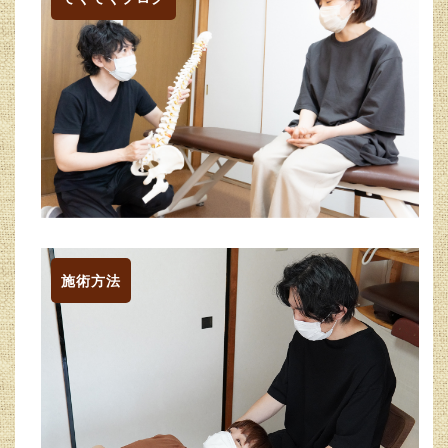
ジ
送
り
施術方法