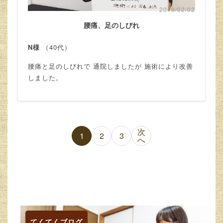
2019/02/02
腰痛、足のしびれ
N様
（40代）
腰痛と足のしびれで 通院しましたが 施術により改善
しました。
次
投
1
2
3
へ
稿
の
ペ
ー
てくてくブログ