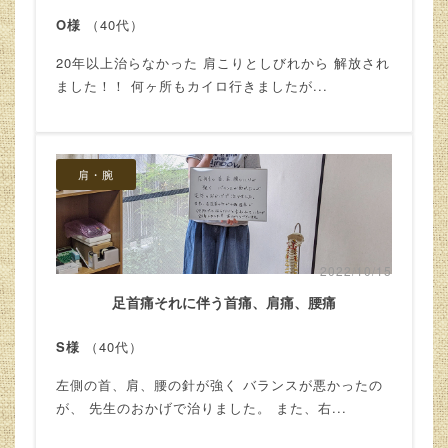
O様
（40代）
20年以上治らなかった 肩こりとしびれから 解放され
ました！！ 何ヶ所もカイロ行きましたが...
肩・腕
2022/10/15
足首痛それに伴う首痛、肩痛、腰痛
S様
（40代）
左側の首、肩、腰の針が強く バランスが悪かったの
が、 先生のおかげで治りました。 また、右...