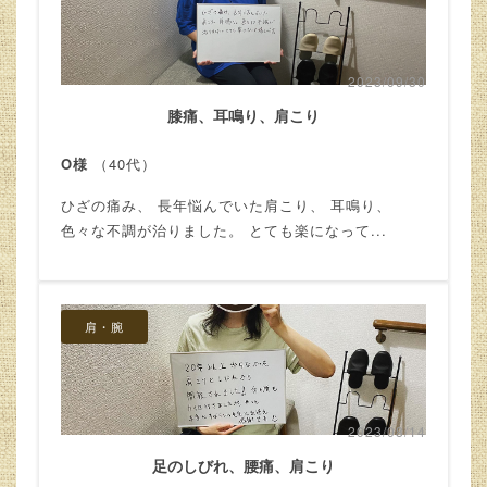
2023/09/30
膝痛、耳鳴り、肩こり
O様
（40代）
ひざの痛み、 長年悩んでいた肩こり、 耳鳴り、
色々な不調が治りました。 とても楽になって...
肩・腕
2023/08/14
足のしびれ、腰痛、肩こり