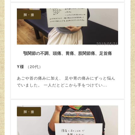
脚・膝
2019/05/21
顎関節の不調、頭痛、胃痛、股関節痛、足首痛
Y様
（20代）
あごや首の痛みに加え、 足や胃の痛みにずっと悩ん
でいました。 一人だとどこから手をつけてい...
脚・膝