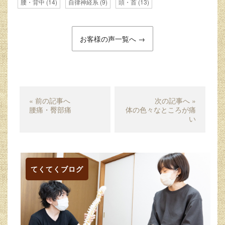
腰・背中
(14)
自律神経系
(9)
頭・首
(13)
お客様の声一覧へ →
« 前の記事へ
次の記事へ »
腰痛・臀部痛
体の色々なところが痛
い
てくてくブログ