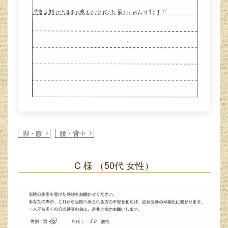
脚・膝
腰・背中
C 様
（50代 女性）