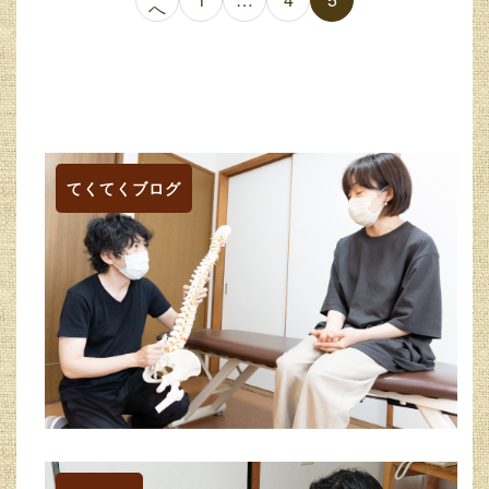
投
へ
稿
の
ペ
ー
てくてくブログ
ジ
送
り