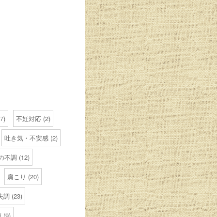
7)
不妊対応
(2)
吐き気・不安感
(2)
の不調
(12)
肩こり
(20)
失調
(23)
節
(9)