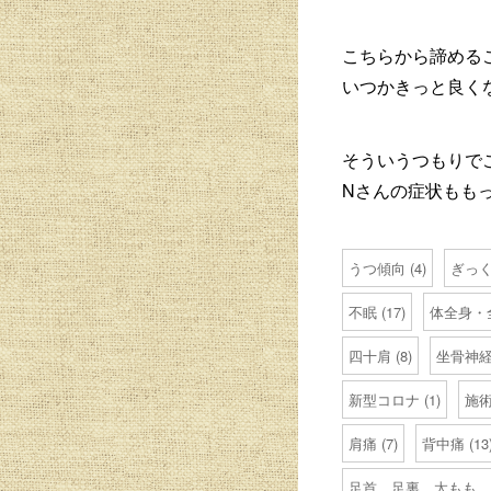
こちらから諦める
いつかきっと良く
そういうつもりで
Nさんの症状もも
うつ傾向
(4)
ぎっ
不眠
(17)
体全身・
四十肩
(8)
坐骨神
新型コロナ
(1)
施
肩痛
(7)
背中痛
(13
足首、足裏、太もも、