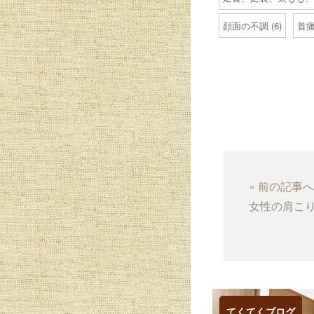
顔面の不調
(6)
首
« 前の記事
女性の肩こ
てくてくブログ