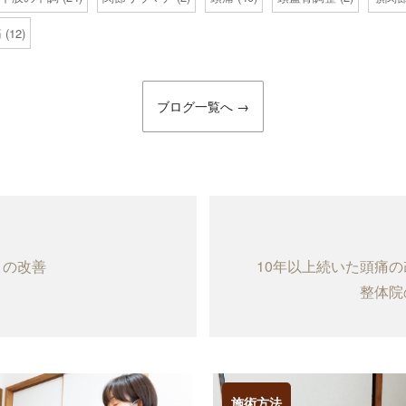
痛
(12)
ブログ一覧へ →
へ
りの改善
10年以上続いた頭痛
整体院
施術方法