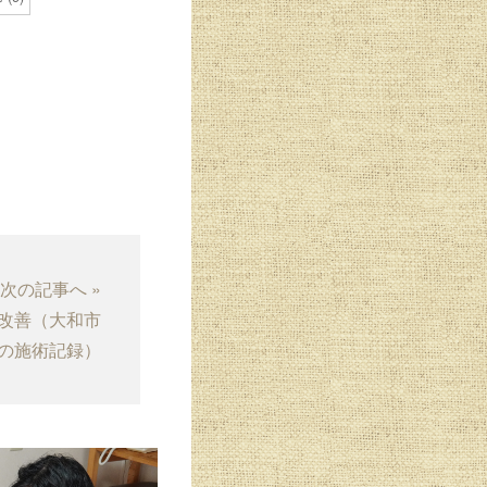
次の記事へ »
の改善（大和市
の施術記録）