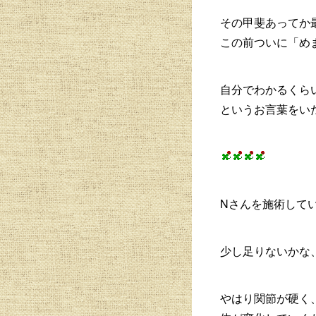
その甲斐あってか
この前ついに「め
自分でわかるくら
というお言葉をい
Nさんを施術して
少し足りないかな
やはり関節が硬く