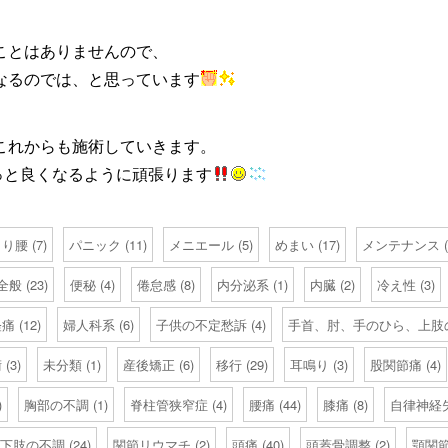
ことはありませんので、
なるのでは、と思っています
これからも施術していきます。
っと良くなるように頑張ります
くり腰
(7)
パニック
(11)
メニエール
(5)
めまい
(17)
メンテナンス
(
全般
(23)
便秘
(4)
倦怠感
(8)
内分泌系
(1)
内臓
(2)
冷え性
(3)
経痛
(12)
婦人科系
(6)
子供の不定愁訴
(4)
手首、肘、手のひら、上肢
術
(3)
未分類
(1)
産後矯正
(6)
移行
(29)
耳鳴り
(3)
股関節痛
(4)
)
胸部の不調
(1)
脊柱管狭窄症
(4)
腰痛
(44)
膝痛
(8)
自律神経
下肢の不調
(24)
関節リウマチ
(2)
頭痛
(40)
頭蓋骨調整
(2)
顎関