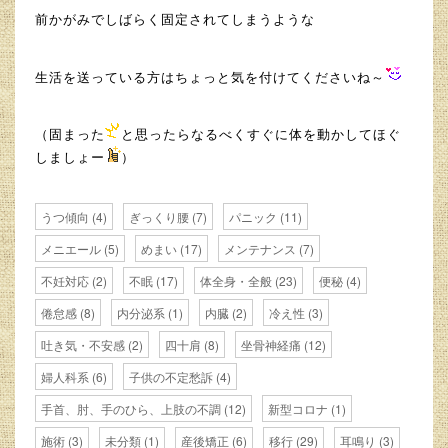
前かがみでしばらく固定されてしまうような
生活を送っている方はちょっと気を付けてくださいね～
（固まった
と思ったらなるべくすぐに体を動かしてほぐ
しましょー
）
うつ傾向
(4)
ぎっくり腰
(7)
パニック
(11)
メニエール
(5)
めまい
(17)
メンテナンス
(7)
不妊対応
(2)
不眠
(17)
体全身・全般
(23)
便秘
(4)
倦怠感
(8)
内分泌系
(1)
内臓
(2)
冷え性
(3)
吐き気・不安感
(2)
四十肩
(8)
坐骨神経痛
(12)
婦人科系
(6)
子供の不定愁訴
(4)
手首、肘、手のひら、上肢の不調
(12)
新型コロナ
(1)
施術
(3)
未分類
(1)
産後矯正
(6)
移行
(29)
耳鳴り
(3)