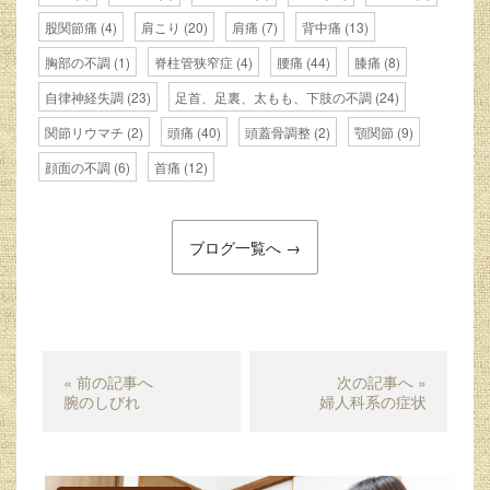
股関節痛
(4)
肩こり
(20)
肩痛
(7)
背中痛
(13)
胸部の不調
(1)
脊柱管狭窄症
(4)
腰痛
(44)
膝痛
(8)
自律神経失調
(23)
足首、足裏、太もも、下肢の不調
(24)
関節リウマチ
(2)
頭痛
(40)
頭蓋骨調整
(2)
顎関節
(9)
顔面の不調
(6)
首痛
(12)
ブログ一覧へ →
« 前の記事へ
次の記事へ »
腕のしびれ
婦人科系の症状