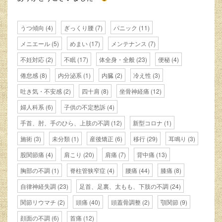
うつ傾向
(4)
ぎっくり腰
(7)
パニック
(11)
メニエール
(5)
めまい
(17)
メンテナンス
(7)
不妊対応
(2)
不眠
(17)
体全身・全般
(23)
便秘
(4)
倦怠感
(8)
内分泌系
(1)
内臓
(2)
冷え性
(3)
吐き気・不安感
(2)
四十肩
(8)
坐骨神経痛
(12)
婦人科系
(6)
子供の不定愁訴
(4)
手首、肘、手のひら、上肢の不調
(12)
新型コロナ
(1)
施術
(3)
未分類
(1)
産後矯正
(6)
移行
(29)
耳鳴り
(3)
股関節痛
(4)
肩こり
(20)
肩痛
(7)
背中痛
(13)
胸部の不調
(1)
脊柱管狭窄症
(4)
腰痛
(44)
膝痛
(8)
自律神経失調
(23)
足首、足裏、太もも、下肢の不調
(24)
関節リウマチ
(2)
頭痛
(40)
頭蓋骨調整
(2)
顎関節
(9)
顔面の不調
(6)
首痛
(12)