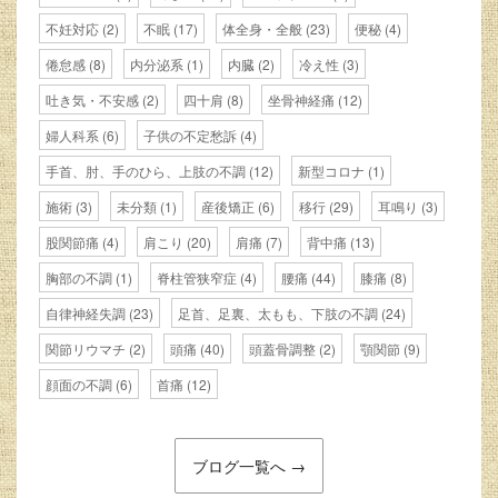
不妊対応
(2)
不眠
(17)
体全身・全般
(23)
便秘
(4)
倦怠感
(8)
内分泌系
(1)
内臓
(2)
冷え性
(3)
吐き気・不安感
(2)
四十肩
(8)
坐骨神経痛
(12)
婦人科系
(6)
子供の不定愁訴
(4)
手首、肘、手のひら、上肢の不調
(12)
新型コロナ
(1)
施術
(3)
未分類
(1)
産後矯正
(6)
移行
(29)
耳鳴り
(3)
股関節痛
(4)
肩こり
(20)
肩痛
(7)
背中痛
(13)
胸部の不調
(1)
脊柱管狭窄症
(4)
腰痛
(44)
膝痛
(8)
自律神経失調
(23)
足首、足裏、太もも、下肢の不調
(24)
関節リウマチ
(2)
頭痛
(40)
頭蓋骨調整
(2)
顎関節
(9)
顔面の不調
(6)
首痛
(12)
ブログ一覧へ →