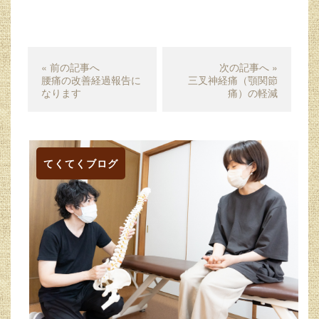
« 前の記事へ
次の記事へ »
腰痛の改善経過報告に
三叉神経痛（顎関節
なります
痛）の軽減
てくてくブログ