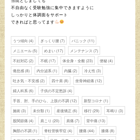
当院としましても
不自由なく受験勉強に集中できますように
しっかりと体調面をサポート
できればと思ってます
うつ傾向
(4)
ぎっくり腰
(7)
パニック
(11)
メニエール
(5)
めまい
(17)
メンテナンス
(7)
不妊対応
(2)
不眠
(17)
体全身・全般
(23)
便秘
(4)
倦怠感
(8)
内分泌系
(1)
内臓
(2)
冷え性
(3)
吐き気・不安感
(2)
四十肩
(8)
坐骨神経痛
(12)
婦人科系
(6)
子供の不定愁訴
(4)
手首、肘、手のひら、上肢の不調
(12)
新型コロナ
(1)
施術
(3)
未分類
(1)
産後矯正
(6)
移行
(29)
耳鳴り
(3)
股関節痛
(4)
肩こり
(20)
肩痛
(7)
背中痛
(13)
胸部の不調
(1)
脊柱管狭窄症
(4)
腰痛
(44)
膝痛
(8)