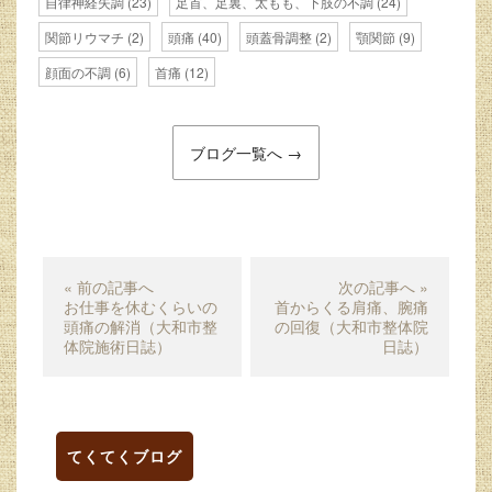
自律神経失調
(23)
足首、足裏、太もも、下肢の不調
(24)
関節リウマチ
(2)
頭痛
(40)
頭蓋骨調整
(2)
顎関節
(9)
顔面の不調
(6)
首痛
(12)
ブログ一覧へ →
« 前の記事へ
次の記事へ »
お仕事を休むくらいの
首からくる肩痛、腕痛
頭痛の解消（大和市整
の回復（大和市整体院
体院施術日誌）
日誌）
てくてくブログ