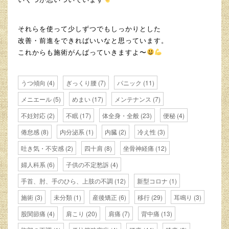
それらを使って少しずつでもしっかりとした
改善・前進をできればいいなと思っています。
これからも施術がんばっていきますよ〜
うつ傾向
(4)
ぎっくり腰
(7)
パニック
(11)
メニエール
(5)
めまい
(17)
メンテナンス
(7)
不妊対応
(2)
不眠
(17)
体全身・全般
(23)
便秘
(4)
倦怠感
(8)
内分泌系
(1)
内臓
(2)
冷え性
(3)
吐き気・不安感
(2)
四十肩
(8)
坐骨神経痛
(12)
婦人科系
(6)
子供の不定愁訴
(4)
手首、肘、手のひら、上肢の不調
(12)
新型コロナ
(1)
施術
(3)
未分類
(1)
産後矯正
(6)
移行
(29)
耳鳴り
(3)
股関節痛
(4)
肩こり
(20)
肩痛
(7)
背中痛
(13)