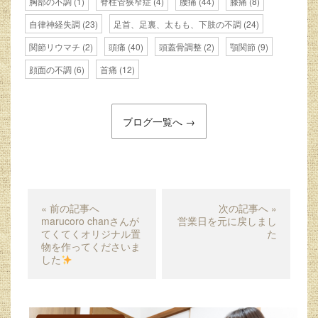
胸部の不調
(1)
脊柱管狭窄症
(4)
腰痛
(44)
膝痛
(8)
自律神経失調
(23)
足首、足裏、太もも、下肢の不調
(24)
関節リウマチ
(2)
頭痛
(40)
頭蓋骨調整
(2)
顎関節
(9)
顔面の不調
(6)
首痛
(12)
ブログ一覧へ →
« 前の記事へ
次の記事へ »
marucoro chanさんが
営業日を元に戻しまし
てくてくオリジナル置
た
物を作ってくださいま
した