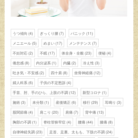
うつ傾向
(4)
ぎっくり腰
(7)
パニック
(11)
メニエール
(5)
めまい
(17)
メンテナンス
(7)
不妊対応
(2)
不眠
(17)
体全身・全般
(23)
便秘
(4)
倦怠感
(8)
内分泌系
(1)
内臓
(2)
冷え性
(3)
吐き気・不安感
(2)
四十肩
(8)
坐骨神経痛
(12)
婦人科系
(6)
子供の不定愁訴
(4)
手首、肘、手のひら、上肢の不調
(12)
新型コロナ
(1)
施術
(3)
未分類
(1)
産後矯正
(6)
移行
(29)
耳鳴り
(3)
股関節痛
(4)
肩こり
(20)
肩痛
(7)
背中痛
(13)
胸部の不調
(1)
脊柱管狭窄症
(4)
腰痛
(44)
膝痛
(8)
自律神経失調
(23)
足首、足裏、太もも、下肢の不調
(24)