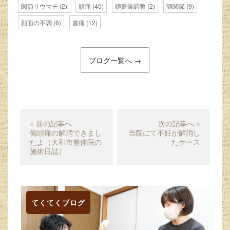
関節リウマチ
(2)
頭痛
(40)
頭蓋骨調整
(2)
顎関節
(9)
顔面の不調
(6)
首痛
(12)
ブログ一覧へ →
« 前の記事へ
次の記事へ »
偏頭痛の解消できまし
当院にて不妊が解消し
たよ（大和市整体院の
たケース
施術日誌）
てくてくブログ