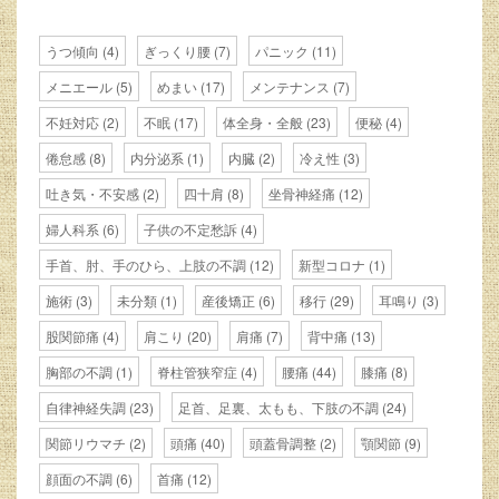
うつ傾向
(4)
ぎっくり腰
(7)
パニック
(11)
メニエール
(5)
めまい
(17)
メンテナンス
(7)
不妊対応
(2)
不眠
(17)
体全身・全般
(23)
便秘
(4)
倦怠感
(8)
内分泌系
(1)
内臓
(2)
冷え性
(3)
吐き気・不安感
(2)
四十肩
(8)
坐骨神経痛
(12)
婦人科系
(6)
子供の不定愁訴
(4)
手首、肘、手のひら、上肢の不調
(12)
新型コロナ
(1)
施術
(3)
未分類
(1)
産後矯正
(6)
移行
(29)
耳鳴り
(3)
股関節痛
(4)
肩こり
(20)
肩痛
(7)
背中痛
(13)
胸部の不調
(1)
脊柱管狭窄症
(4)
腰痛
(44)
膝痛
(8)
自律神経失調
(23)
足首、足裏、太もも、下肢の不調
(24)
関節リウマチ
(2)
頭痛
(40)
頭蓋骨調整
(2)
顎関節
(9)
顔面の不調
(6)
首痛
(12)