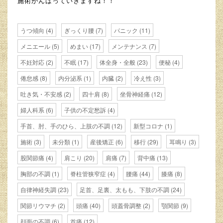
施術がんばっていきますね！！
うつ傾向
(4)
ぎっくり腰
(7)
パニック
(11)
メニエール
(5)
めまい
(17)
メンテナンス
(7)
不妊対応
(2)
不眠
(17)
体全身・全般
(23)
便秘
(4)
倦怠感
(8)
内分泌系
(1)
内臓
(2)
冷え性
(3)
吐き気・不安感
(2)
四十肩
(8)
坐骨神経痛
(12)
婦人科系
(6)
子供の不定愁訴
(4)
手首、肘、手のひら、上肢の不調
(12)
新型コロナ
(1)
施術
(3)
未分類
(1)
産後矯正
(6)
移行
(29)
耳鳴り
(3)
股関節痛
(4)
肩こり
(20)
肩痛
(7)
背中痛
(13)
胸部の不調
(1)
脊柱管狭窄症
(4)
腰痛
(44)
膝痛
(8)
自律神経失調
(23)
足首、足裏、太もも、下肢の不調
(24)
関節リウマチ
(2)
頭痛
(40)
頭蓋骨調整
(2)
顎関節
(9)
顔面の不調
(6)
首痛
(12)